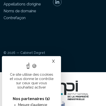
Appellations d’origine
Noms de domaine
Contrefaçon
© 2026 — Cabinet Degret
Mentions légales
Cookies
X
Masquer le bandeau des 
Ce site utilise des cookies
et vous donne le contrôle
sur ceux que vous
souhaitez activer
Nos partenaires
(1)
Mesure d'audience