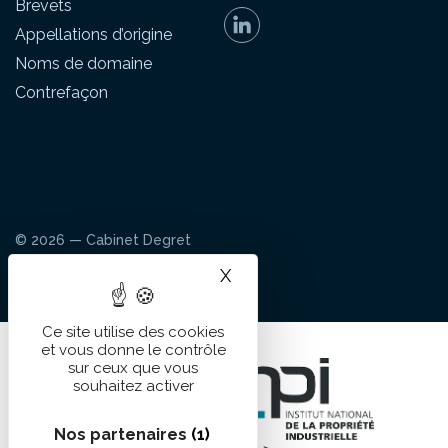
Brevets
Appellations d’origine
Noms de domaine
Contrefaçon
© 2026 — Cabinet Degret
Mentions légales
Cookies
X
Masquer le bandeau des 
Ce site utilise des cookies
et vous donne le contrôle
sur ceux que vous
souhaitez activer
Nos partenaires
(1)